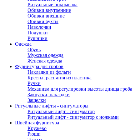
Ритуальные покрывала
Обивки внутренние
Обивки внешние
Обивки бухты
Наволочки
Подушки
Рушники
Одежда
Обувь
Мужская одежда
Женская одежда
Фурнитура для гробов
Накладки из фольги
Кресты, распятия из пластика
Ручки
Механизм для регулировки высоты днища гроба
Закрутки, накладки
Защелки
Ритуальные лифты - сингуматоры
Ритуальный лифт - сингуматор
Ритуальный лифт - сингуматор с ножками
Швейная фурнитура
Кружево
Рюши
Тесьма