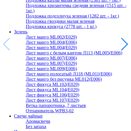
Подложка каллы малая зеленая (2381 шт. - 1кг.)
Подложка хризантемы средняя зеленая (1515 шт. -
1кг.)
Подложка подсолнуха зеленая (1282 шт. - 1кг.)
Подложка гвоздики малая зеленая
Подложка крокуса (2778 шт. - 1 кг.)
Зелень
Лист манго ML002(E029)
Лист манго ML004(E006)
Лист манго ML004(E029)
Лист манго с белым кантом Л113 (ML005(E006)
Лист манго ML007(E006)
Лист манго ML007(E029)
Лист манго ML009(E006)
Лист манго полосатый Л118 (ML011(E006)
Лист манго без рисунка ML012(E006)
Лист фикуса ML102(E029)
Лист фикуса ML104(E029)
Лист фикуса ML106(E029)
Лист фикуса ML107(E029)
Ветка папоротника, 7 листьев
Отпариватель WPB3-02
Свечи чайные
Аромасвечи
Без запаха