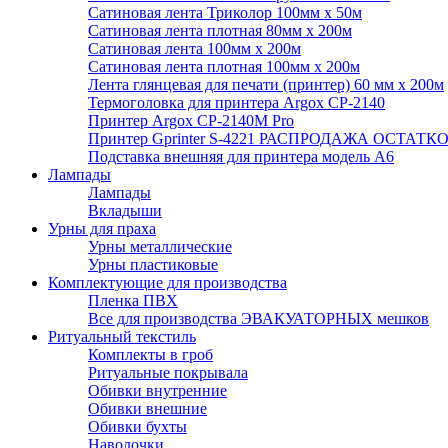
Сатиновая лента Триколор 100мм х 50м
Сатиновая лента плотная 80мм х 200м
Сатиновая лента 100мм х 200м
Сатиновая лента плотная 100мм х 200м
Лента глянцевая для печати (принтер) 60 мм х 200м
Термоголовка для принтера Argox CP-2140
Принтер Argox CP-2140M Pro
Принтер Gprinter S-4221 РАСПРОДАЖА ОСТАТК
Подставка внешняя для принтера модель А6
Лампады
Лампады
Вкладыши
Урны для праха
Урны металлические
Урны пластиковые
Комплектующие для производства
Пленка ПВХ
Все для производства ЭВАКУАТОРНЫХ мешков
Ритуальный текстиль
Комплекты в гроб
Ритуальные покрывала
Обивки внутренние
Обивки внешние
Обивки бухты
Наволочки