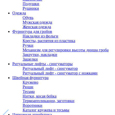
Подушки
Рушники
Одежда
Обувь
Мужская одежда
Женская одежда
Фурнитура для гробов
Накладки из фольги
Кресты, распятия из пластика
Ручки
Механизм для регулировки высоты днища гроба
Закрутки, накладки
Защелки
Ритуальные лифты - сингуматоры
Ритуальный лифт - сингуматор
Ритуальный лифт - сингуматор с ножками
Швейная фурнитура
Кружево
Рюши
Тесьма
Нитки, косая бейка
Термоаппликации, заготовки
Воротники
Каталог кружева и тесьмы
Церковная атрибутика