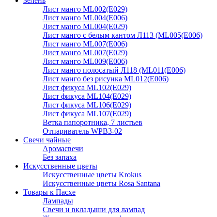
Зелень
Лист манго ML002(E029)
Лист манго ML004(E006)
Лист манго ML004(E029)
Лист манго с белым кантом Л113 (ML005(E006)
Лист манго ML007(E006)
Лист манго ML007(E029)
Лист манго ML009(E006)
Лист манго полосатый Л118 (ML011(E006)
Лист манго без рисунка ML012(E006)
Лист фикуса ML102(E029)
Лист фикуса ML104(E029)
Лист фикуса ML106(E029)
Лист фикуса ML107(E029)
Ветка папоротника, 7 листьев
Отпариватель WPB3-02
Свечи чайные
Аромасвечи
Без запаха
Искусственные цветы
Искусственные цветы Krokus
Искусственные цветы Rosa Santana
Товары к Пасхе
Лампады
Свечи и вкладыши для лампад