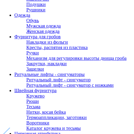
Подушки
Рушники
Одежда
Обувь
Мужская одежда
Женская одежда
Фурнитура для гробов
Накладки из фольги
Кресты, распятия из пластика
Ручки
Механизм для регулировки высоты днища гроба
Закрутки, накладки
Защелки
Ритуальные лифты - сингуматоры
Ритуальный лифт - сингуматор
Ритуальный лифт - сингуматор с ножками
Швейная фурнитура
Кружево
Рюши
Тесьма
Нитки, косая бейка
Термоаппликации, заготовки
Воротники
Каталог кружева и тесьмы
Церковная атрибутика