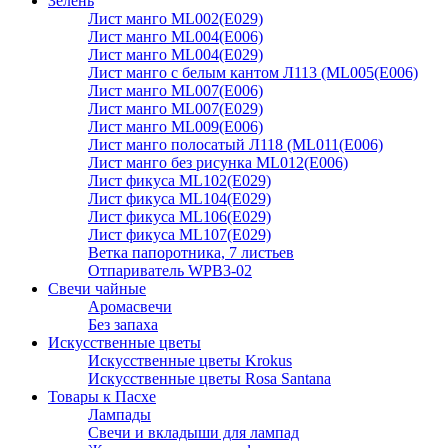
Зелень
Лист манго ML002(E029)
Лист манго ML004(E006)
Лист манго ML004(E029)
Лист манго с белым кантом Л113 (ML005(E006)
Лист манго ML007(E006)
Лист манго ML007(E029)
Лист манго ML009(E006)
Лист манго полосатый Л118 (ML011(E006)
Лист манго без рисунка ML012(E006)
Лист фикуса ML102(E029)
Лист фикуса ML104(E029)
Лист фикуса ML106(E029)
Лист фикуса ML107(E029)
Ветка папоротника, 7 листьев
Отпариватель WPB3-02
Свечи чайные
Аромасвечи
Без запаха
Искусственные цветы
Искусственные цветы Krokus
Искусственные цветы Rosa Santana
Товары к Пасхе
Лампады
Свечи и вкладыши для лампад