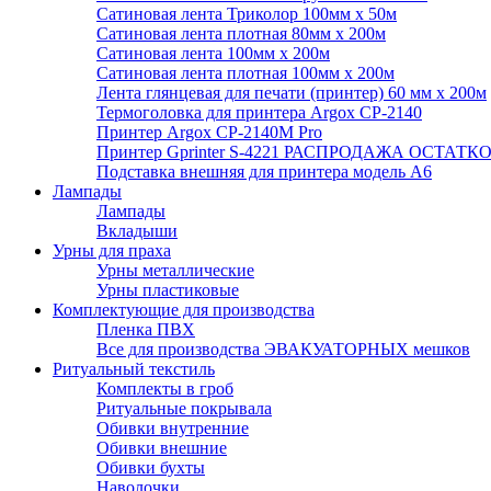
Сатиновая лента Триколор 100мм х 50м
Сатиновая лента плотная 80мм х 200м
Сатиновая лента 100мм х 200м
Сатиновая лента плотная 100мм х 200м
Лента глянцевая для печати (принтер) 60 мм х 200м
Термоголовка для принтера Argox CP-2140
Принтер Argox CP-2140M Pro
Принтер Gprinter S-4221 РАСПРОДАЖА ОСТАТК
Подставка внешняя для принтера модель А6
Лампады
Лампады
Вкладыши
Урны для праха
Урны металлические
Урны пластиковые
Комплектующие для производства
Пленка ПВХ
Все для производства ЭВАКУАТОРНЫХ мешков
Ритуальный текстиль
Комплекты в гроб
Ритуальные покрывала
Обивки внутренние
Обивки внешние
Обивки бухты
Наволочки