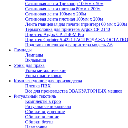
Сатиновая лента Триколор 100мм х 50м
Сатиновая лента плотная 80мм х 200м
Сатиновая лента 100мм х 200м
Сатиновая лента плотная 100мм х 200м
Лента глянцевая для печати (принтер) 60 мм х 200м
Термоголовка для принтера Argox CP-2140
Принтер Argox CP-2140M Pro
Принтер Gprinter S-4221 РАСПРОДАЖА ОСТАТК
Подставка внешняя для принтера модель А6
Лампады
Лампады
Вкладыши
Урны для праха
Урны металлические
Урны пластиковые
Комплектующие для производства
Пленка ПВХ
Все для производства ЭВАКУАТОРНЫХ мешков
Ритуальный текстиль
Комплекты в гроб
Ритуальные покрывала
Обивки внутренние
Обивки внешние
Обивки бухты
Наволочки