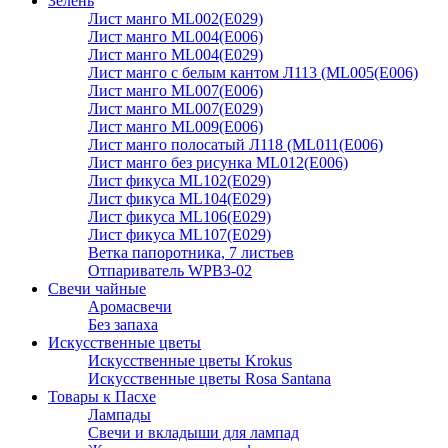
Зелень
Лист манго ML002(E029)
Лист манго ML004(E006)
Лист манго ML004(E029)
Лист манго с белым кантом Л113 (ML005(E006)
Лист манго ML007(E006)
Лист манго ML007(E029)
Лист манго ML009(E006)
Лист манго полосатый Л118 (ML011(E006)
Лист манго без рисунка ML012(E006)
Лист фикуса ML102(E029)
Лист фикуса ML104(E029)
Лист фикуса ML106(E029)
Лист фикуса ML107(E029)
Ветка папоротника, 7 листьев
Отпариватель WPB3-02
Свечи чайные
Аромасвечи
Без запаха
Искусственные цветы
Искусственные цветы Krokus
Искусственные цветы Rosa Santana
Товары к Пасхе
Лампады
Свечи и вкладыши для лампад