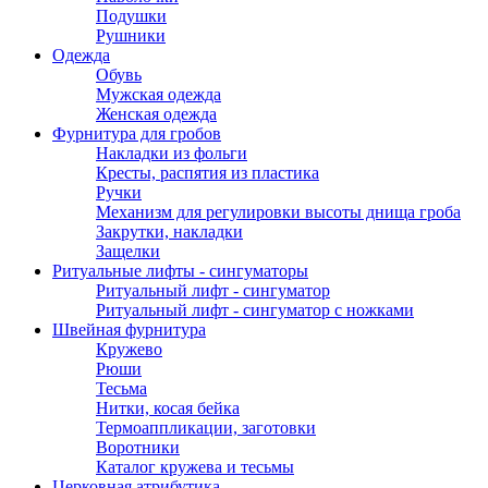
Подушки
Рушники
Одежда
Обувь
Мужская одежда
Женская одежда
Фурнитура для гробов
Накладки из фольги
Кресты, распятия из пластика
Ручки
Механизм для регулировки высоты днища гроба
Закрутки, накладки
Защелки
Ритуальные лифты - сингуматоры
Ритуальный лифт - сингуматор
Ритуальный лифт - сингуматор с ножками
Швейная фурнитура
Кружево
Рюши
Тесьма
Нитки, косая бейка
Термоаппликации, заготовки
Воротники
Каталог кружева и тесьмы
Церковная атрибутика