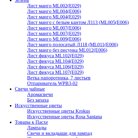
Зелень
Лист манго ML002(E029)
Лист манго ML004(E006)
Лист манго ML004(E029)
Лист манго с белым кантом Л113 (ML005(E006)
Лист манго ML007(E006)
Лист манго ML007(E029)
Лист манго ML009(E006)
Лист манго полосатый Л118 (ML011(E006)
Лист манго без рисунка ML012(E006)
Лист фикуса ML102(E029)
Лист фикуса ML104(E029)
Лист фикуса ML106(E029)
Лист фикуса ML107(E029)
Ветка папоротника, 7 листьев
Отпариватель WPB3-02
Свечи чайные
Аромасвечи
Без запаха
Искусственные цветы
Искусственные цветы Krokus
Искусственные цветы Rosa Santana
Товары к Пасхе
Лампады
Свечи и вкладыши для лампад