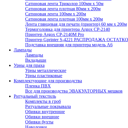
Сатиновая лента Триколор 100мм х 50м
Сатиновая лента плотная 80мм х 200м
Сатиновая лента 100мм х 200м
Сатиновая лента плотная 100мм х 200м
Лента глянцевая для печати (принтер) 60 мм х 200м
Термоголовка для принтера Argox CP-2140
Принтер Argox CP-2140M Pro
Принтер Gprinter S-4221 РАСПРОДАЖА ОСТАТК
Подставка внешняя для принтера модель А6
Лампады
Лампады
Вкладыши
Урны для праха
Урны металлические
Урны пластиковые
Комплектующие для производства
Пленка ПВХ
Все для производства ЭВАКУАТОРНЫХ мешков
Ритуальный текстиль
Комплекты в гроб
Ритуальные покрывала
Обивки внутренние
Обивки внешние
Обивки бухты
Наволочки