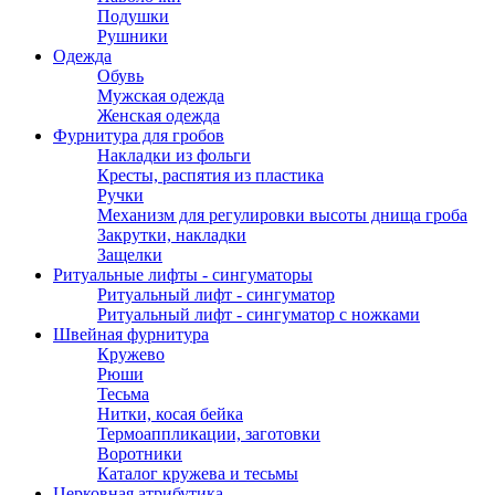
Подушки
Рушники
Одежда
Обувь
Мужская одежда
Женская одежда
Фурнитура для гробов
Накладки из фольги
Кресты, распятия из пластика
Ручки
Механизм для регулировки высоты днища гроба
Закрутки, накладки
Защелки
Ритуальные лифты - сингуматоры
Ритуальный лифт - сингуматор
Ритуальный лифт - сингуматор с ножками
Швейная фурнитура
Кружево
Рюши
Тесьма
Нитки, косая бейка
Термоаппликации, заготовки
Воротники
Каталог кружева и тесьмы
Церковная атрибутика