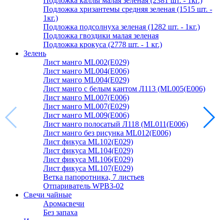
Подложка каллы малая зеленая (2381 шт. - 1кг.)
Подложка хризантемы средняя зеленая (1515 шт. -
1кг.)
Подложка подсолнуха зеленая (1282 шт. - 1кг.)
Подложка гвоздики малая зеленая
Подложка крокуса (2778 шт. - 1 кг.)
Зелень
Лист манго ML002(E029)
Лист манго ML004(E006)
Лист манго ML004(E029)
Лист манго с белым кантом Л113 (ML005(E006)
Лист манго ML007(E006)
Лист манго ML007(E029)
Лист манго ML009(E006)
Лист манго полосатый Л118 (ML011(E006)
Лист манго без рисунка ML012(E006)
Лист фикуса ML102(E029)
Лист фикуса ML104(E029)
Лист фикуса ML106(E029)
Лист фикуса ML107(E029)
Ветка папоротника, 7 листьев
Отпариватель WPB3-02
Свечи чайные
Аромасвечи
Без запаха