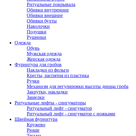
Ритуальные покрывала
Обивки внутренние
Обивки внешние
Обивки бухты
Наволочки
Подушки
Рушники
Одежда
Обувь
Мужская одежда
Женская одежда
Фурнитура для гробов
Накладки из фольги
Кресты, распятия из пластика
Ручки
Механизм для регулировки высоты днища гроба
Закрутки, накладки
Защелки
Ритуальные лифты - сингуматоры
Ритуальный лифт - сингуматор
Ритуальный лифт - сингуматор с ножками
Швейная фурнитура
Кружево
Рюши
Тесьма