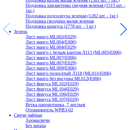
Подложка каллы малая зеленая (2381 шт. - 1кг.)
Подложка хризантемы средняя зеленая (1515 шт. -
1кг.)
Подложка подсолнуха зеленая (1282 шт. - 1кг.)
Подложка гвоздики малая зеленая
Подложка крокуса (2778 шт. - 1 кг.)
Зелень
Лист манго ML002(E029)
Лист манго ML004(E006)
Лист манго ML004(E029)
Лист манго с белым кантом Л113 (ML005(E006)
Лист манго ML007(E006)
Лист манго ML007(E029)
Лист манго ML009(E006)
Лист манго полосатый Л118 (ML011(E006)
Лист манго без рисунка ML012(E006)
Лист фикуса ML102(E029)
Лист фикуса ML104(E029)
Лист фикуса ML106(E029)
Лист фикуса ML107(E029)
Ветка папоротника, 7 листьев
Отпариватель WPB3-02
Свечи чайные
Аромасвечи
Без запаха