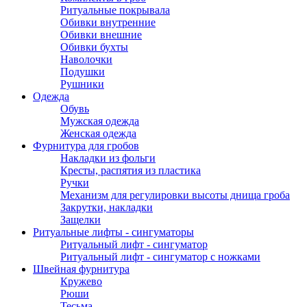
Ритуальные покрывала
Обивки внутренние
Обивки внешние
Обивки бухты
Наволочки
Подушки
Рушники
Одежда
Обувь
Мужская одежда
Женская одежда
Фурнитура для гробов
Накладки из фольги
Кресты, распятия из пластика
Ручки
Механизм для регулировки высоты днища гроба
Закрутки, накладки
Защелки
Ритуальные лифты - сингуматоры
Ритуальный лифт - сингуматор
Ритуальный лифт - сингуматор с ножками
Швейная фурнитура
Кружево
Рюши
Тесьма