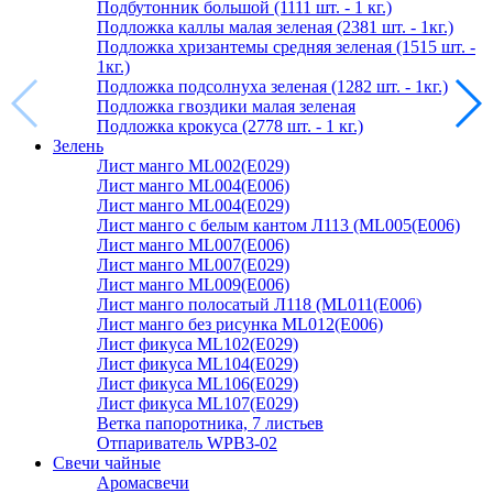
Подбутонник большой (1111 шт. - 1 кг.)
Подложка каллы малая зеленая (2381 шт. - 1кг.)
Подложка хризантемы средняя зеленая (1515 шт. -
1кг.)
Подложка подсолнуха зеленая (1282 шт. - 1кг.)
Подложка гвоздики малая зеленая
Подложка крокуса (2778 шт. - 1 кг.)
Зелень
Лист манго ML002(E029)
Лист манго ML004(E006)
Лист манго ML004(E029)
Лист манго с белым кантом Л113 (ML005(E006)
Лист манго ML007(E006)
Лист манго ML007(E029)
Лист манго ML009(E006)
Лист манго полосатый Л118 (ML011(E006)
Лист манго без рисунка ML012(E006)
Лист фикуса ML102(E029)
Лист фикуса ML104(E029)
Лист фикуса ML106(E029)
Лист фикуса ML107(E029)
Ветка папоротника, 7 листьев
Отпариватель WPB3-02
Свечи чайные
Аромасвечи