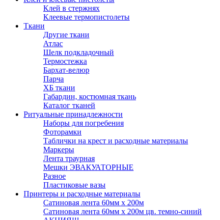
Клей в стержнях
Клеевые термопистолеты
Ткани
Другие ткани
Атлас
Шелк подкладочный
Термостежка
Бархат-велюр
Парча
ХБ ткани
Габардин, костюмная ткань
Каталог тканей
Ритуальные принадлежности
Наборы для погребения
Фоторамки
Таблички на крест и расходные материалы
Маркеры
Лента траурная
Мешки ЭВАКУАТОРНЫЕ
Разное
Пластиковые вазы
Принтеры и расходные материалы
Сатиновая лента 60мм х 200м
Сатиновая лента 60мм х 200м цв. темно-синий