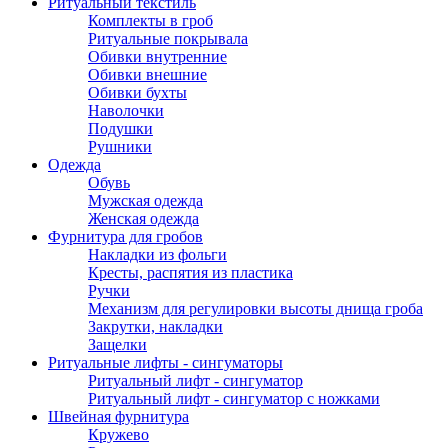
Ритуальный текстиль
Комплекты в гроб
Ритуальные покрывала
Обивки внутренние
Обивки внешние
Обивки бухты
Наволочки
Подушки
Рушники
Одежда
Обувь
Мужская одежда
Женская одежда
Фурнитура для гробов
Накладки из фольги
Кресты, распятия из пластика
Ручки
Механизм для регулировки высоты днища гроба
Закрутки, накладки
Защелки
Ритуальные лифты - сингуматоры
Ритуальный лифт - сингуматор
Ритуальный лифт - сингуматор с ножками
Швейная фурнитура
Кружево