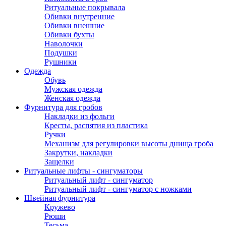
Ритуальные покрывала
Обивки внутренние
Обивки внешние
Обивки бухты
Наволочки
Подушки
Рушники
Одежда
Обувь
Мужская одежда
Женская одежда
Фурнитура для гробов
Накладки из фольги
Кресты, распятия из пластика
Ручки
Механизм для регулировки высоты днища гроба
Закрутки, накладки
Защелки
Ритуальные лифты - сингуматоры
Ритуальный лифт - сингуматор
Ритуальный лифт - сингуматор с ножками
Швейная фурнитура
Кружево
Рюши
Тесьма