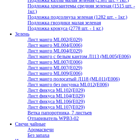
Подложка каллы малая зеленая (2381 шт. - 1кг.)
Подложка хризантемы средняя зеленая (1515 шт. -
1кг.)
Подложка подсолнуха зеленая (1282 шт. - 1кг.)
Подложка гвоздики малая зеленая
Подложка крокуса (2778 шт. - 1 кг.)
Зелень
Лист манго ML002(E029)
Лист манго ML004(E006)
Лист манго ML004(E029)
Лист манго с белым кантом Л113 (ML005(E006)
Лист манго ML007(E006)
Лист манго ML007(E029)
Лист манго ML009(E006)
Лист манго полосатый Л118 (ML011(E006)
Лист манго без рисунка ML012(E006)
Лист фикуса ML102(E029)
Лист фикуса ML104(E029)
Лист фикуса ML106(E029)
Лист фикуса ML107(E029)
Ветка папоротника, 7 листьев
Отпариватель WPB3-02
Свечи чайные
Аромасвечи
Без запаха