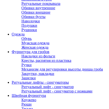
Ритуальные покрывала
Обивки внутренние
Обивки внешние
Обивки бухты
Наволочки
Подушки
Рушники
Одежда
Обувь
Мужская одежда
Женская одежда
Фурнитура для гробов
Накладки из фольги
Кресты, распятия из пластика
Ручки
Механизм для регулировки высоты днища гроба
Закрутки, накладки
Защелки
Ритуальные лифты - сингуматоры
Ритуальный лифт - сингуматор
Ритуальный лифт - сингуматор с ножками
Швейная фурнитура
Кружево
Рюши
Тесьма