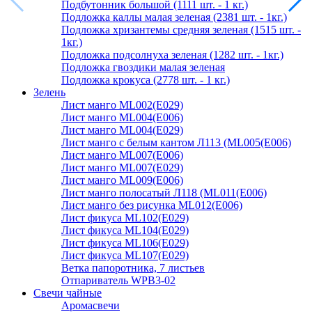
Подбутонник большой (1111 шт. - 1 кг.)
Подложка каллы малая зеленая (2381 шт. - 1кг.)
Подложка хризантемы средняя зеленая (1515 шт. -
1кг.)
Подложка подсолнуха зеленая (1282 шт. - 1кг.)
Подложка гвоздики малая зеленая
Подложка крокуса (2778 шт. - 1 кг.)
Зелень
Лист манго ML002(E029)
Лист манго ML004(E006)
Лист манго ML004(E029)
Лист манго с белым кантом Л113 (ML005(E006)
Лист манго ML007(E006)
Лист манго ML007(E029)
Лист манго ML009(E006)
Лист манго полосатый Л118 (ML011(E006)
Лист манго без рисунка ML012(E006)
Лист фикуса ML102(E029)
Лист фикуса ML104(E029)
Лист фикуса ML106(E029)
Лист фикуса ML107(E029)
Ветка папоротника, 7 листьев
Отпариватель WPB3-02
Свечи чайные
Аромасвечи