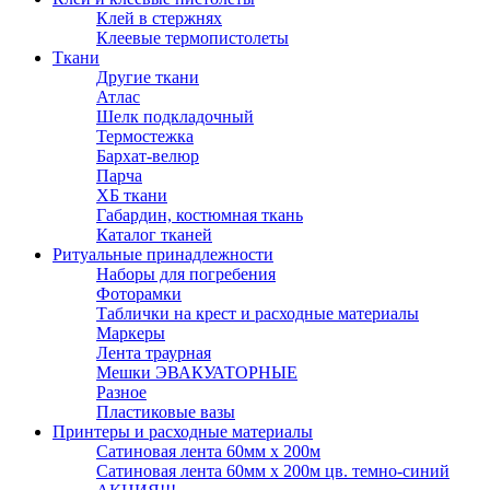
Клей в стержнях
Клеевые термопистолеты
Ткани
Другие ткани
Атлас
Шелк подкладочный
Термостежка
Бархат-велюр
Парча
ХБ ткани
Габардин, костюмная ткань
Каталог тканей
Ритуальные принадлежности
Наборы для погребения
Фоторамки
Таблички на крест и расходные материалы
Маркеры
Лента траурная
Мешки ЭВАКУАТОРНЫЕ
Разное
Пластиковые вазы
Принтеры и расходные материалы
Сатиновая лента 60мм х 200м
Сатиновая лента 60мм х 200м цв. темно-синий