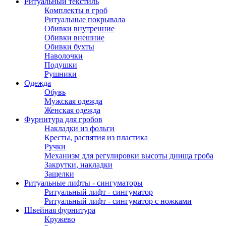
Ритуальный текстиль
Комплекты в гроб
Ритуальные покрывала
Обивки внутренние
Обивки внешние
Обивки бухты
Наволочки
Подушки
Рушники
Одежда
Обувь
Мужская одежда
Женская одежда
Фурнитура для гробов
Накладки из фольги
Кресты, распятия из пластика
Ручки
Механизм для регулировки высоты днища гроба
Закрутки, накладки
Защелки
Ритуальные лифты - сингуматоры
Ритуальный лифт - сингуматор
Ритуальный лифт - сингуматор с ножками
Швейная фурнитура
Кружево