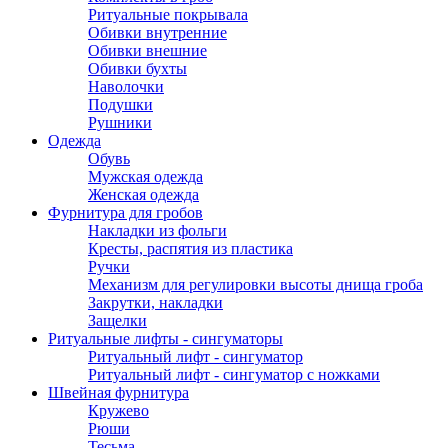
Ритуальные покрывала
Обивки внутренние
Обивки внешние
Обивки бухты
Наволочки
Подушки
Рушники
Одежда
Обувь
Мужская одежда
Женская одежда
Фурнитура для гробов
Накладки из фольги
Кресты, распятия из пластика
Ручки
Механизм для регулировки высоты днища гроба
Закрутки, накладки
Защелки
Ритуальные лифты - сингуматоры
Ритуальный лифт - сингуматор
Ритуальный лифт - сингуматор с ножками
Швейная фурнитура
Кружево
Рюши
Тесьма