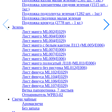
Подложка каллы малая зеленая (2381 шт. - 1кг.)
Подложка хризантемы средняя зеленая (1515 шт. -
1кг.)
Подложка подсолнуха зеленая (1282 шт. - 1кг.)
Подложка гвоздики малая зеленая
Подложка крокуса (2778 шт. - 1 кг.)
Зелень
Лист манго ML002(E029)
Лист манго ML004(E006)
Лист манго ML004(E029)
Лист манго с белым кантом Л113 (ML005(E006)
Лист манго ML007(E006)
Лист манго ML007(E029)
Лист манго ML009(E006)
Лист манго полосатый Л118 (ML011(E006)
Лист манго без рисунка ML012(E006)
Лист фикуса ML102(E029)
Лист фикуса ML104(E029)
Лист фикуса ML106(E029)
Лист фикуса ML107(E029)
Ветка папоротника, 7 листьев
Отпариватель WPB3-02
Свечи чайные
Аромасвечи
Без запаха