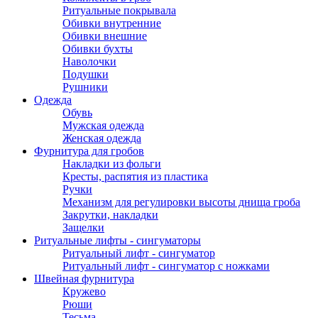
Ритуальные покрывала
Обивки внутренние
Обивки внешние
Обивки бухты
Наволочки
Подушки
Рушники
Одежда
Обувь
Мужская одежда
Женская одежда
Фурнитура для гробов
Накладки из фольги
Кресты, распятия из пластика
Ручки
Механизм для регулировки высоты днища гроба
Закрутки, накладки
Защелки
Ритуальные лифты - сингуматоры
Ритуальный лифт - сингуматор
Ритуальный лифт - сингуматор с ножками
Швейная фурнитура
Кружево
Рюши
Тесьма