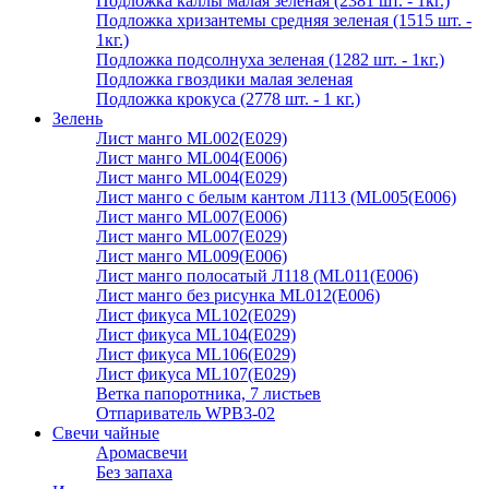
Подложка каллы малая зеленая (2381 шт. - 1кг.)
Подложка хризантемы средняя зеленая (1515 шт. -
1кг.)
Подложка подсолнуха зеленая (1282 шт. - 1кг.)
Подложка гвоздики малая зеленая
Подложка крокуса (2778 шт. - 1 кг.)
Зелень
Лист манго ML002(E029)
Лист манго ML004(E006)
Лист манго ML004(E029)
Лист манго с белым кантом Л113 (ML005(E006)
Лист манго ML007(E006)
Лист манго ML007(E029)
Лист манго ML009(E006)
Лист манго полосатый Л118 (ML011(E006)
Лист манго без рисунка ML012(E006)
Лист фикуса ML102(E029)
Лист фикуса ML104(E029)
Лист фикуса ML106(E029)
Лист фикуса ML107(E029)
Ветка папоротника, 7 листьев
Отпариватель WPB3-02
Свечи чайные
Аромасвечи
Без запаха