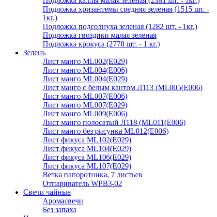
Подложка каллы малая зеленая (2381 шт. - 1кг.)
Подложка хризантемы средняя зеленая (1515 шт. -
1кг.)
Подложка подсолнуха зеленая (1282 шт. - 1кг.)
Подложка гвоздики малая зеленая
Подложка крокуса (2778 шт. - 1 кг.)
Зелень
Лист манго ML002(E029)
Лист манго ML004(E006)
Лист манго ML004(E029)
Лист манго с белым кантом Л113 (ML005(E006)
Лист манго ML007(E006)
Лист манго ML007(E029)
Лист манго ML009(E006)
Лист манго полосатый Л118 (ML011(E006)
Лист манго без рисунка ML012(E006)
Лист фикуса ML102(E029)
Лист фикуса ML104(E029)
Лист фикуса ML106(E029)
Лист фикуса ML107(E029)
Ветка папоротника, 7 листьев
Отпариватель WPB3-02
Свечи чайные
Аромасвечи
Без запаха