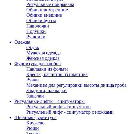
Ритуальные покрывала
Обивки внутренние
Обивки внешние
Обивки бухты
Наволочки
Подушки
Рушники
Одежда
Обувь
Мужская одежда
Женская одежда
Фурнитура для гробов
Накладки из фольги
Кресты, распятия из пластика
Ручки
Механизм для регулировки высоты днища гроба
Закрутки, накладки
Защелки
Ритуальные лифты - сингуматоры
Ритуальный лифт - сингуматор
Ритуальный лифт - сингуматор с ножками
Швейная фурнитура
Кружево
Рюши
Тесьма