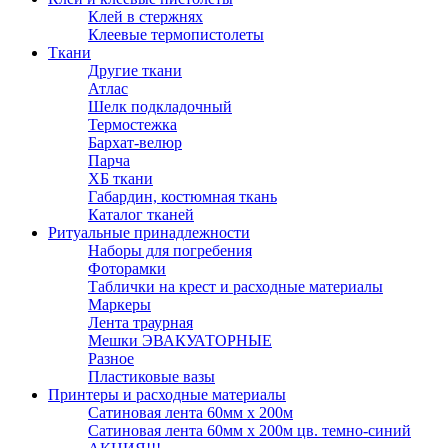
Клей в стержнях
Клеевые термопистолеты
Ткани
Другие ткани
Атлас
Шелк подкладочный
Термостежка
Бархат-велюр
Парча
ХБ ткани
Габардин, костюмная ткань
Каталог тканей
Ритуальные принадлежности
Наборы для погребения
Фоторамки
Таблички на крест и расходные материалы
Маркеры
Лента траурная
Мешки ЭВАКУАТОРНЫЕ
Разное
Пластиковые вазы
Принтеры и расходные материалы
Сатиновая лента 60мм х 200м
Сатиновая лента 60мм х 200м цв. темно-синий