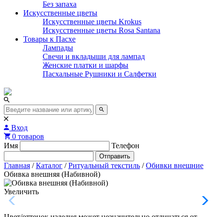
Без запаха
Искусственные цветы
Искусственные цветы Krokus
Искусственные цветы Rosa Santana
Товары к Пасхе
Лампады
Свечи и вкладыши для лампад
Женские платки и шарфы
Пасхальные Рушники и Салфетки
Вход
0 товаров
Имя
Телефон
Отправить
Главная
/
Каталог
/
Ритуальный текстиль
/
Обивки внешние
Обивка внешняя (Набивной)
Увеличить
Цвет/оттенок изделия может незначительно отличаться от