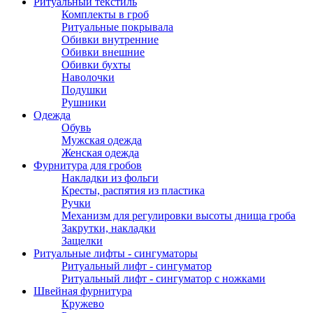
Ритуальный текстиль
Комплекты в гроб
Ритуальные покрывала
Обивки внутренние
Обивки внешние
Обивки бухты
Наволочки
Подушки
Рушники
Одежда
Обувь
Мужская одежда
Женская одежда
Фурнитура для гробов
Накладки из фольги
Кресты, распятия из пластика
Ручки
Механизм для регулировки высоты днища гроба
Закрутки, накладки
Защелки
Ритуальные лифты - сингуматоры
Ритуальный лифт - сингуматор
Ритуальный лифт - сингуматор с ножками
Швейная фурнитура
Кружево