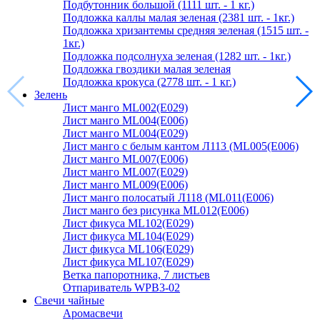
Подбутонник большой (1111 шт. - 1 кг.)
Подложка каллы малая зеленая (2381 шт. - 1кг.)
Подложка хризантемы средняя зеленая (1515 шт. -
1кг.)
Подложка подсолнуха зеленая (1282 шт. - 1кг.)
Подложка гвоздики малая зеленая
Подложка крокуса (2778 шт. - 1 кг.)
Зелень
Лист манго ML002(E029)
Лист манго ML004(E006)
Лист манго ML004(E029)
Лист манго с белым кантом Л113 (ML005(E006)
Лист манго ML007(E006)
Лист манго ML007(E029)
Лист манго ML009(E006)
Лист манго полосатый Л118 (ML011(E006)
Лист манго без рисунка ML012(E006)
Лист фикуса ML102(E029)
Лист фикуса ML104(E029)
Лист фикуса ML106(E029)
Лист фикуса ML107(E029)
Ветка папоротника, 7 листьев
Отпариватель WPB3-02
Свечи чайные
Аромасвечи