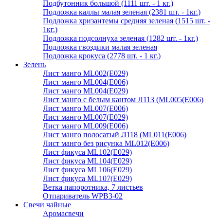
Подбутонник большой (1111 шт. - 1 кг.)
Подложка каллы малая зеленая (2381 шт. - 1кг.)
Подложка хризантемы средняя зеленая (1515 шт. -
1кг.)
Подложка подсолнуха зеленая (1282 шт. - 1кг.)
Подложка гвоздики малая зеленая
Подложка крокуса (2778 шт. - 1 кг.)
Зелень
Лист манго ML002(E029)
Лист манго ML004(E006)
Лист манго ML004(E029)
Лист манго с белым кантом Л113 (ML005(E006)
Лист манго ML007(E006)
Лист манго ML007(E029)
Лист манго ML009(E006)
Лист манго полосатый Л118 (ML011(E006)
Лист манго без рисунка ML012(E006)
Лист фикуса ML102(E029)
Лист фикуса ML104(E029)
Лист фикуса ML106(E029)
Лист фикуса ML107(E029)
Ветка папоротника, 7 листьев
Отпариватель WPB3-02
Свечи чайные
Аромасвечи