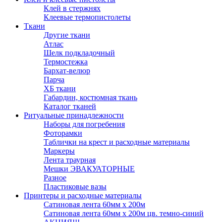
Клей в стержнях
Клеевые термопистолеты
Ткани
Другие ткани
Атлас
Шелк подкладочный
Термостежка
Бархат-велюр
Парча
ХБ ткани
Габардин, костюмная ткань
Каталог тканей
Ритуальные принадлежности
Наборы для погребения
Фоторамки
Таблички на крест и расходные материалы
Маркеры
Лента траурная
Мешки ЭВАКУАТОРНЫЕ
Разное
Пластиковые вазы
Принтеры и расходные материалы
Сатиновая лента 60мм х 200м
Сатиновая лента 60мм х 200м цв. темно-синий