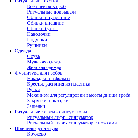
Ритуальный текстиль
Комплекты в гроб
Ритуальные покрывала
Обивки внутренние
Обивки внешние
Обивки бухты
Наволочки
Подушки
Рушники
Одежда
Обувь
Мужская одежда
Женская одежда
Фурнитура для гробов
Накладки из фольги
Кресты, распятия из пластика
Ручки
Механизм для регулировки высоты днища гроба
Закрутки, накладки
Защелки
Ритуальные лифты - сингуматоры
Ритуальный лифт - сингуматор
Ритуальный лифт - сингуматор с ножками
Швейная фурнитура
Кружево