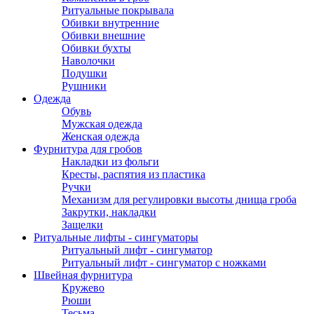
Ритуальные покрывала
Обивки внутренние
Обивки внешние
Обивки бухты
Наволочки
Подушки
Рушники
Одежда
Обувь
Мужская одежда
Женская одежда
Фурнитура для гробов
Накладки из фольги
Кресты, распятия из пластика
Ручки
Механизм для регулировки высоты днища гроба
Закрутки, накладки
Защелки
Ритуальные лифты - сингуматоры
Ритуальный лифт - сингуматор
Ритуальный лифт - сингуматор с ножками
Швейная фурнитура
Кружево
Рюши
Тесьма