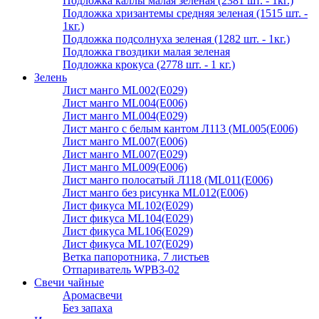
Подложка каллы малая зеленая (2381 шт. - 1кг.)
Подложка хризантемы средняя зеленая (1515 шт. -
1кг.)
Подложка подсолнуха зеленая (1282 шт. - 1кг.)
Подложка гвоздики малая зеленая
Подложка крокуса (2778 шт. - 1 кг.)
Зелень
Лист манго ML002(E029)
Лист манго ML004(E006)
Лист манго ML004(E029)
Лист манго с белым кантом Л113 (ML005(E006)
Лист манго ML007(E006)
Лист манго ML007(E029)
Лист манго ML009(E006)
Лист манго полосатый Л118 (ML011(E006)
Лист манго без рисунка ML012(E006)
Лист фикуса ML102(E029)
Лист фикуса ML104(E029)
Лист фикуса ML106(E029)
Лист фикуса ML107(E029)
Ветка папоротника, 7 листьев
Отпариватель WPB3-02
Свечи чайные
Аромасвечи
Без запаха