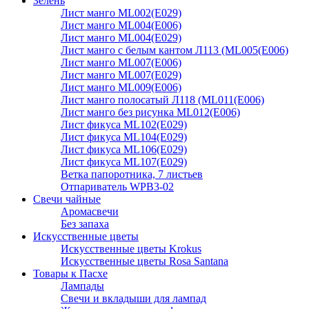
Зелень
Лист манго ML002(E029)
Лист манго ML004(E006)
Лист манго ML004(E029)
Лист манго с белым кантом Л113 (ML005(E006)
Лист манго ML007(E006)
Лист манго ML007(E029)
Лист манго ML009(E006)
Лист манго полосатый Л118 (ML011(E006)
Лист манго без рисунка ML012(E006)
Лист фикуса ML102(E029)
Лист фикуса ML104(E029)
Лист фикуса ML106(E029)
Лист фикуса ML107(E029)
Ветка папоротника, 7 листьев
Отпариватель WPB3-02
Свечи чайные
Аромасвечи
Без запаха
Искусственные цветы
Искусственные цветы Krokus
Искусственные цветы Rosa Santana
Товары к Пасхе
Лампады
Свечи и вкладыши для лампад