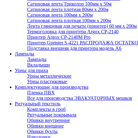
Сатиновая лента Триколор 100мм х 50м
Сатиновая лента плотная 80мм х 200м
Сатиновая лента 100мм х 200м
Сатиновая лента плотная 100мм х 200м
Лента глянцевая для печати (принтер) 60 мм х 200м
Термоголовка для принтера Argox CP-2140
Принтер Argox CP-2140M Pro
Принтер Gprinter S-4221 РАСПРОДАЖА ОСТАТК
Подставка внешняя для принтера модель А6
Лампады
Лампады
Вкладыши
Урны для праха
Урны металлические
Урны пластиковые
Комплектующие для производства
Пленка ПВХ
Все для производства ЭВАКУАТОРНЫХ мешков
Ритуальный текстиль
Комплекты в гроб
Ритуальные покрывала
Обивки внутренние
Обивки внешние
Обивки бухты
Наволочки