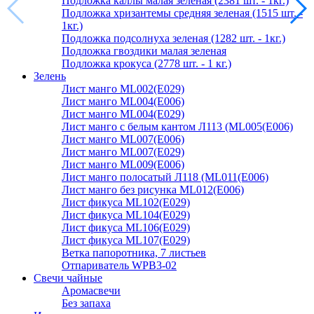
Подложка каллы малая зеленая (2381 шт. - 1кг.)
Подложка хризантемы средняя зеленая (1515 шт. -
1кг.)
Подложка подсолнуха зеленая (1282 шт. - 1кг.)
Подложка гвоздики малая зеленая
Подложка крокуса (2778 шт. - 1 кг.)
Зелень
Лист манго ML002(E029)
Лист манго ML004(E006)
Лист манго ML004(E029)
Лист манго с белым кантом Л113 (ML005(E006)
Лист манго ML007(E006)
Лист манго ML007(E029)
Лист манго ML009(E006)
Лист манго полосатый Л118 (ML011(E006)
Лист манго без рисунка ML012(E006)
Лист фикуса ML102(E029)
Лист фикуса ML104(E029)
Лист фикуса ML106(E029)
Лист фикуса ML107(E029)
Ветка папоротника, 7 листьев
Отпариватель WPB3-02
Свечи чайные
Аромасвечи
Без запаха