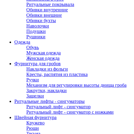
Ритуальные покрывала
Обивки внутренние
Обивки внешние
Обивки бухты
Наволочки
Подушки
Рушники
Одежда
Обувь
Мужская одежда
Женская одежда
Фурнитура для гробов
Накладки из фольги
Кресты, распятия из пластика
Ручки
Механизм для регулировки высоты днища гроба
Закрутки, накладки
Защелки
Ритуальные лифты - сингуматоры
Ритуальный лифт - сингуматор
Ритуальный лифт - сингуматор с ножками
Швейная фурнитура
Кружево
Рюши
Тесьма