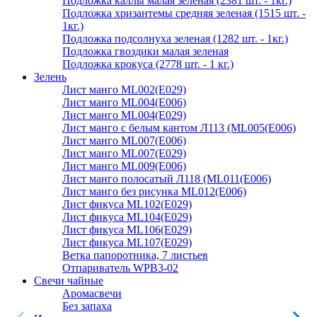
Подложка каллы малая зеленая (2381 шт. - 1кг.)
Подложка хризантемы средняя зеленая (1515 шт. -
1кг.)
Подложка подсолнуха зеленая (1282 шт. - 1кг.)
Подложка гвоздики малая зеленая
Подложка крокуса (2778 шт. - 1 кг.)
Зелень
Лист манго ML002(E029)
Лист манго ML004(E006)
Лист манго ML004(E029)
Лист манго с белым кантом Л113 (ML005(E006)
Лист манго ML007(E006)
Лист манго ML007(E029)
Лист манго ML009(E006)
Лист манго полосатый Л118 (ML011(E006)
Лист манго без рисунка ML012(E006)
Лист фикуса ML102(E029)
Лист фикуса ML104(E029)
Лист фикуса ML106(E029)
Лист фикуса ML107(E029)
Ветка папоротника, 7 листьев
Отпариватель WPB3-02
Свечи чайные
Аромасвечи
Без запаха