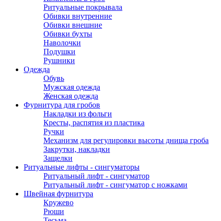
Ритуальные покрывала
Обивки внутренние
Обивки внешние
Обивки бухты
Наволочки
Подушки
Рушники
Одежда
Обувь
Мужская одежда
Женская одежда
Фурнитура для гробов
Накладки из фольги
Кресты, распятия из пластика
Ручки
Механизм для регулировки высоты днища гроба
Закрутки, накладки
Защелки
Ритуальные лифты - сингуматоры
Ритуальный лифт - сингуматор
Ритуальный лифт - сингуматор с ножками
Швейная фурнитура
Кружево
Рюши
Тесьма