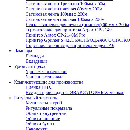
Сатиновая лента Триколор 100мм х 50м
Сатиновая лента плотная 80мм х 200м
Сатиновая лента 100мм х 200м
Сатиновая лента плотная 100мм х 200м
Лента глянцевая для печати (принтер) 60 мм х 200м
Термоголовка для принтера Argox CP-2140
Принтер Argox CP-2140M Pro
Принтер Gprinter S-4221 РАСПРОДАЖА ОСТАТК
Подставка внешняя для принтера модель А6
Лампады
Лампады
Вкладыши
Урны для праха
Урны металлические
Урны пластиковые
Комплектующие для производства
Пленка ПВХ
Все для производства ЭВАКУАТОРНЫХ мешков
Ритуальный текстиль
Комплекты в гроб
Ритуальные покрывала
Обивки внутренние
Обивки внешние
Обивки бухты
Наволочки