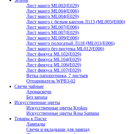
Зелень
Лист манго ML002(E029)
Лист манго ML004(E006)
Лист манго ML004(E029)
Лист манго с белым кантом Л113 (ML005(E006)
Лист манго ML007(E006)
Лист манго ML007(E029)
Лист манго ML009(E006)
Лист манго полосатый Л118 (ML011(E006)
Лист манго без рисунка ML012(E006)
Лист фикуса ML102(E029)
Лист фикуса ML104(E029)
Лист фикуса ML106(E029)
Лист фикуса ML107(E029)
Ветка папоротника, 7 листьев
Отпариватель WPB3-02
Свечи чайные
Аромасвечи
Без запаха
Искусственные цветы
Искусственные цветы Krokus
Искусственные цветы Rosa Santana
Товары к Пасхе
Лампады
Свечи и вкладыши для лампад