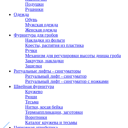
Подушки
Рушники
Одежда
Обувь
Мужская одежда
Женская одежда
Фурнитура для гробов
Накладки из фольги
Кресты, распятия из пластика
Ручки
Механизм для регулировки высоты днища гроба
Закрутки, накладки
Защелки
Ритуальные лифты - сингуматоры
Ритуальный лифт - сингуматор
Ритуальный лифт - сингуматор с ножками
Швейная фурнитура
Кружево
Рюши
Тесьма
Нитки, косая бейка
Термоаппликации, заготовки
Воротники
Каталог кружева и тесьмы
Церковная атрибутика