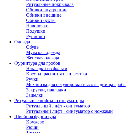
Ритуальные покрывала
Обивки внутренние
Обивки внешние
Обивки бухты
Наволочки
Подушки
Рушники
Одежда
Обувь
Мужская одежда
Женская одежда
Фурнитура для гробов
Накладки из фольги
Кресты, распятия из пластика
Ручки
Механизм для регулировки высоты днища гроба
Закрутки, накладки
Защелки
Ритуальные лифты - сингуматоры
Ритуальный лифт - сингуматор
Ритуальный лифт - сингуматор с ножками
Швейная фурнитура
Кружево
Рюши
Тесьма