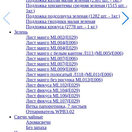
Подложка каллы малая зеленая (2381 шт. - 1кг.)
Подложка хризантемы средняя зеленая (1515 шт. -
1кг.)
Подложка подсолнуха зеленая (1282 шт. - 1кг.)
Подложка гвоздики малая зеленая
Подложка крокуса (2778 шт. - 1 кг.)
Зелень
Лист манго ML002(E029)
Лист манго ML004(E006)
Лист манго ML004(E029)
Лист манго с белым кантом Л113 (ML005(E006)
Лист манго ML007(E006)
Лист манго ML007(E029)
Лист манго ML009(E006)
Лист манго полосатый Л118 (ML011(E006)
Лист манго без рисунка ML012(E006)
Лист фикуса ML102(E029)
Лист фикуса ML104(E029)
Лист фикуса ML106(E029)
Лист фикуса ML107(E029)
Ветка папоротника, 7 листьев
Отпариватель WPB3-02
Свечи чайные
Аромасвечи
Без запаха