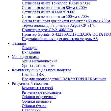
Сатиновая лента Триколор 100мм х 50м
Сатиновая лента плотная 80мм х 200м
Сатиновая лента 100мм х 200м
Сатиновая лента плотная 100мм х 200м
Лента глянцевая для печати (принтер) 60 мм х 200м
Термоголовка для принтера Argox CP-2140
Принтер Argox CP-2140M Pro
Принтер Gprinter S-4221 РАСПРОДАЖА ОСТАТК
Подставка внешняя для принтера модель А6
Лампады
Лампады
Вкладыши
Урны для праха
Урны металлические
Урны пластиковые
Комплектующие для производства
Пленка ПВХ
Все для производства ЭВАКУАТОРНЫХ мешков
Ритуальный текстиль
Комплекты в гроб
Ритуальные покрывала
Обивки внутренние
Обивки внешние
Обивки бухты
Наволочки