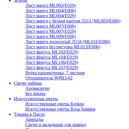
Зелень
Лист манго ML002(E029)
Лист манго ML004(E006)
Лист манго ML004(E029)
Лист манго с белым кантом Л113 (ML005(E006)
Лист манго ML007(E006)
Лист манго ML007(E029)
Лист манго ML009(E006)
Лист манго полосатый Л118 (ML011(E006)
Лист манго без рисунка ML012(E006)
Лист фикуса ML102(E029)
Лист фикуса ML104(E029)
Лист фикуса ML106(E029)
Лист фикуса ML107(E029)
Ветка папоротника, 7 листьев
Отпариватель WPB3-02
Свечи чайные
Аромасвечи
Без запаха
Искусственные цветы
Искусственные цветы Krokus
Искусственные цветы Rosa Santana
Товары к Пасхе
Лампады
Свечи и вкладыши для лампад