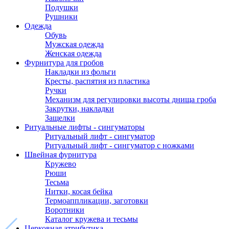
Подушки
Рушники
Одежда
Обувь
Мужская одежда
Женская одежда
Фурнитура для гробов
Накладки из фольги
Кресты, распятия из пластика
Ручки
Механизм для регулировки высоты днища гроба
Закрутки, накладки
Защелки
Ритуальные лифты - сингуматоры
Ритуальный лифт - сингуматор
Ритуальный лифт - сингуматор с ножками
Швейная фурнитура
Кружево
Рюши
Тесьма
Нитки, косая бейка
Термоаппликации, заготовки
Воротники
Каталог кружева и тесьмы
Церковная атрибутика