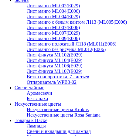
Зелень
Лист манго ML002(E029)
Лист манго ML004(E006)
Лист манго ML004(E029)
Лист манго с белым кантом Л113 (ML005(E006)
Лист манго ML007(E006)
Лист манго ML007(E029)
Лист манго ML009(E006)
Лист манго полосатый Л118 (ML011(E006)
Лист манго без рисунка ML012(E006)
Лист фикуса ML102(E029)
Лист фикуса ML104(E029)
Лист фикуса ML106(E029)
Лист фикуса ML107(E029)
Ветка папоротника, 7 листьев
Отпариватель WPB3-02
Свечи чайные
Аромасвечи
Без запаха
Искусственные цветы
Искусственные цветы Krokus
Искусственные цветы Rosa Santana
Товары к Пасхе
Лампады
Свечи и вкладыши для лампад