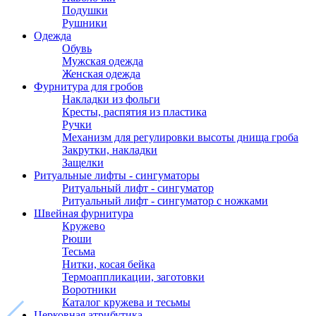
Подушки
Рушники
Одежда
Обувь
Мужская одежда
Женская одежда
Фурнитура для гробов
Накладки из фольги
Кресты, распятия из пластика
Ручки
Механизм для регулировки высоты днища гроба
Закрутки, накладки
Защелки
Ритуальные лифты - сингуматоры
Ритуальный лифт - сингуматор
Ритуальный лифт - сингуматор с ножками
Швейная фурнитура
Кружево
Рюши
Тесьма
Нитки, косая бейка
Термоаппликации, заготовки
Воротники
Каталог кружева и тесьмы
Церковная атрибутика