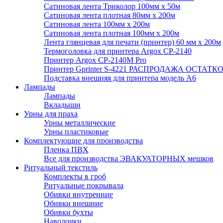
Сатиновая лента Триколор 100мм х 50м
Сатиновая лента плотная 80мм х 200м
Сатиновая лента 100мм х 200м
Сатиновая лента плотная 100мм х 200м
Лента глянцевая для печати (принтер) 60 мм х 200м
Термоголовка для принтера Argox CP-2140
Принтер Argox CP-2140M Pro
Принтер Gprinter S-4221 РАСПРОДАЖА ОСТАТК
Подставка внешняя для принтера модель А6
Лампады
Лампады
Вкладыши
Урны для праха
Урны металлические
Урны пластиковые
Комплектующие для производства
Пленка ПВХ
Все для производства ЭВАКУАТОРНЫХ мешков
Ритуальный текстиль
Комплекты в гроб
Ритуальные покрывала
Обивки внутренние
Обивки внешние
Обивки бухты
Наволочки