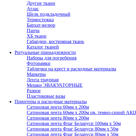
Другие ткани
Атлас
Шелк подкладочный
Термостежка
Бархат-велюр
Парча
ХБ ткани
Габардин, костюмная ткань
Каталог тканей
Ритуальные принадлежности
Наборы для погребения
Фоторамки
Таблички на крест и расходные материалы
Маркеры
Лента траурная
Мешки ЭВАКУАТОРНЫЕ
Разное
Пластиковые вазы
Принтеры и расходные материалы
Сатиновая лента 60мм х 200м
Сатиновая лента 60мм х 200м цв. темно-синий АК
Сатиновая лента 80мм х 200м
Сатиновая лента Флаг Беларуси 100мм х 50м
Сатиновая лента Флаг Беларуси 80мм х 50м
Сатиновая лента Флаг Беларуси 80мм х 50м