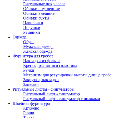
Ритуальные покрывала
Обивки внутренние
Обивки внешние
Обивки бухты
Наволочки
Подушки
Рушники
Одежда
Обувь
Мужская одежда
Женская одежда
Фурнитура для гробов
Накладки из фольги
Кресты, распятия из пластика
Ручки
Механизм для регулировки высоты днища гроба
Закрутки, накладки
Защелки
Ритуальные лифты - сингуматоры
Ритуальный лифт - сингуматор
Ритуальный лифт - сингуматор с ножками
Швейная фурнитура
Кружево
Рюши
Тесьма