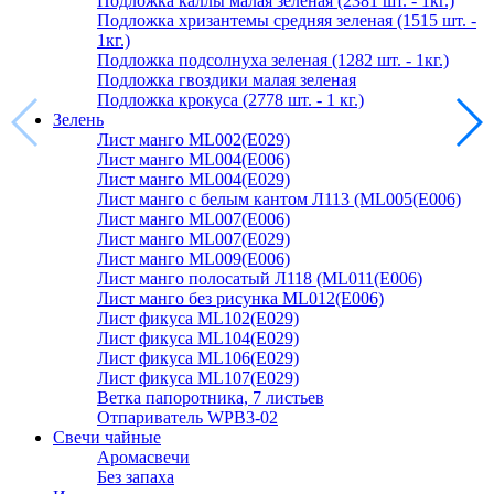
Подложка каллы малая зеленая (2381 шт. - 1кг.)
Подложка хризантемы средняя зеленая (1515 шт. -
1кг.)
Подложка подсолнуха зеленая (1282 шт. - 1кг.)
Подложка гвоздики малая зеленая
Подложка крокуса (2778 шт. - 1 кг.)
Зелень
Лист манго ML002(E029)
Лист манго ML004(E006)
Лист манго ML004(E029)
Лист манго с белым кантом Л113 (ML005(E006)
Лист манго ML007(E006)
Лист манго ML007(E029)
Лист манго ML009(E006)
Лист манго полосатый Л118 (ML011(E006)
Лист манго без рисунка ML012(E006)
Лист фикуса ML102(E029)
Лист фикуса ML104(E029)
Лист фикуса ML106(E029)
Лист фикуса ML107(E029)
Ветка папоротника, 7 листьев
Отпариватель WPB3-02
Свечи чайные
Аромасвечи
Без запаха