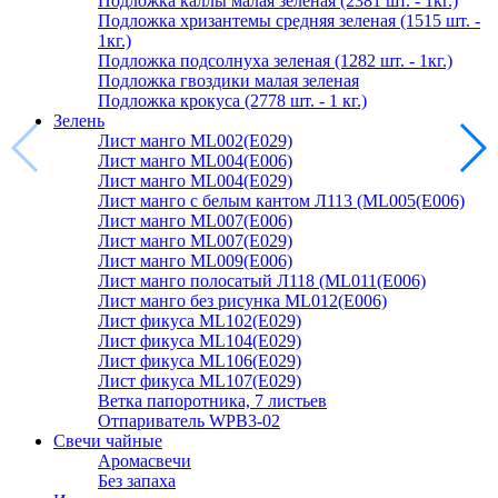
Подложка каллы малая зеленая (2381 шт. - 1кг.)
Подложка хризантемы средняя зеленая (1515 шт. -
1кг.)
Подложка подсолнуха зеленая (1282 шт. - 1кг.)
Подложка гвоздики малая зеленая
Подложка крокуса (2778 шт. - 1 кг.)
Зелень
Лист манго ML002(E029)
Лист манго ML004(E006)
Лист манго ML004(E029)
Лист манго с белым кантом Л113 (ML005(E006)
Лист манго ML007(E006)
Лист манго ML007(E029)
Лист манго ML009(E006)
Лист манго полосатый Л118 (ML011(E006)
Лист манго без рисунка ML012(E006)
Лист фикуса ML102(E029)
Лист фикуса ML104(E029)
Лист фикуса ML106(E029)
Лист фикуса ML107(E029)
Ветка папоротника, 7 листьев
Отпариватель WPB3-02
Свечи чайные
Аромасвечи
Без запаха