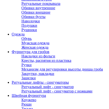
Ритуальные покрывала
Обивки внутренние
Обивки внешние
Обивки бухты
Наволочки
Подушки
Рушники
Одежда
Обувь
Мужская одежда
Женская одежда
Фурнитура для гробов
Накладки из фольги
Кресты, распятия из пластика
Ручки
Механизм для регулировки высоты днища гроба
Закрутки, накладки
Защелки
Ритуальные лифты - сингуматоры
Ритуальный лифт - сингуматор
Ритуальный лифт - сингуматор с ножками
Швейная фурнитура
Кружево
Рюши
Тесьма