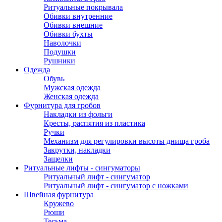
Ритуальные покрывала
Обивки внутренние
Обивки внешние
Обивки бухты
Наволочки
Подушки
Рушники
Одежда
Обувь
Мужская одежда
Женская одежда
Фурнитура для гробов
Накладки из фольги
Кресты, распятия из пластика
Ручки
Механизм для регулировки высоты днища гроба
Закрутки, накладки
Защелки
Ритуальные лифты - сингуматоры
Ритуальный лифт - сингуматор
Ритуальный лифт - сингуматор с ножками
Швейная фурнитура
Кружево
Рюши
Тесьма