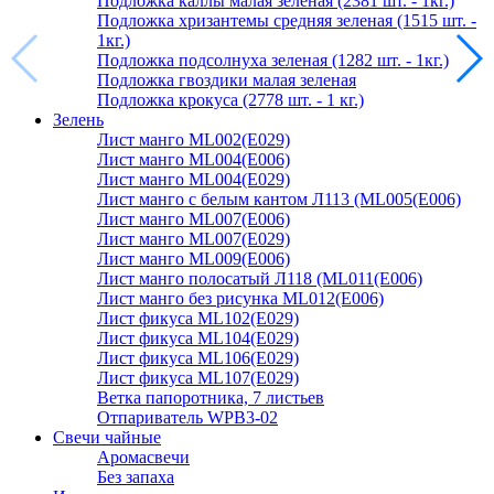
Подложка каллы малая зеленая (2381 шт. - 1кг.)
Подложка хризантемы средняя зеленая (1515 шт. -
1кг.)
Подложка подсолнуха зеленая (1282 шт. - 1кг.)
Подложка гвоздики малая зеленая
Подложка крокуса (2778 шт. - 1 кг.)
Зелень
Лист манго ML002(E029)
Лист манго ML004(E006)
Лист манго ML004(E029)
Лист манго с белым кантом Л113 (ML005(E006)
Лист манго ML007(E006)
Лист манго ML007(E029)
Лист манго ML009(E006)
Лист манго полосатый Л118 (ML011(E006)
Лист манго без рисунка ML012(E006)
Лист фикуса ML102(E029)
Лист фикуса ML104(E029)
Лист фикуса ML106(E029)
Лист фикуса ML107(E029)
Ветка папоротника, 7 листьев
Отпариватель WPB3-02
Свечи чайные
Аромасвечи
Без запаха