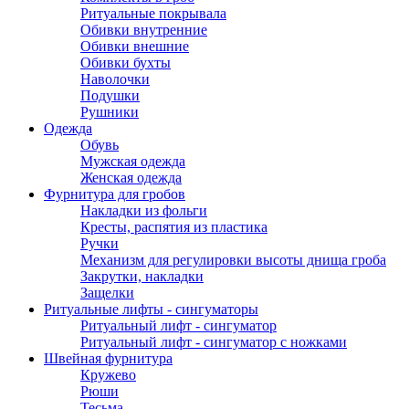
Ритуальные покрывала
Обивки внутренние
Обивки внешние
Обивки бухты
Наволочки
Подушки
Рушники
Одежда
Обувь
Мужская одежда
Женская одежда
Фурнитура для гробов
Накладки из фольги
Кресты, распятия из пластика
Ручки
Механизм для регулировки высоты днища гроба
Закрутки, накладки
Защелки
Ритуальные лифты - сингуматоры
Ритуальный лифт - сингуматор
Ритуальный лифт - сингуматор с ножками
Швейная фурнитура
Кружево
Рюши
Тесьма