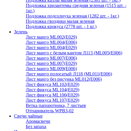
Подложка каллы малая зеленая (2381 шт. - 1кг.)
Подложка хризантемы средняя зеленая (1515 шт. -
1кг.)
Подложка подсолнуха зеленая (1282 шт. - 1кг.)
Подложка гвоздики малая зеленая
Подложка крокуса (2778 шт. - 1 кг.)
Зелень
Лист манго ML002(E029)
Лист манго ML004(E006)
Лист манго ML004(E029)
Лист манго с белым кантом Л113 (ML005(E006)
Лист манго ML007(E006)
Лист манго ML007(E029)
Лист манго ML009(E006)
Лист манго полосатый Л118 (ML011(E006)
Лист манго без рисунка ML012(E006)
Лист фикуса ML102(E029)
Лист фикуса ML104(E029)
Лист фикуса ML106(E029)
Лист фикуса ML107(E029)
Ветка папоротника, 7 листьев
Отпариватель WPB3-02
Свечи чайные
Аромасвечи
Без запаха