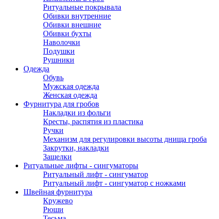
Ритуальные покрывала
Обивки внутренние
Обивки внешние
Обивки бухты
Наволочки
Подушки
Рушники
Одежда
Обувь
Мужская одежда
Женская одежда
Фурнитура для гробов
Накладки из фольги
Кресты, распятия из пластика
Ручки
Механизм для регулировки высоты днища гроба
Закрутки, накладки
Защелки
Ритуальные лифты - сингуматоры
Ритуальный лифт - сингуматор
Ритуальный лифт - сингуматор с ножками
Швейная фурнитура
Кружево
Рюши
Тесьма