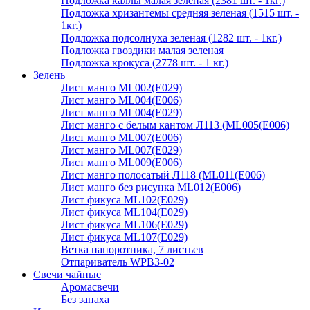
Подложка каллы малая зеленая (2381 шт. - 1кг.)
Подложка хризантемы средняя зеленая (1515 шт. -
1кг.)
Подложка подсолнуха зеленая (1282 шт. - 1кг.)
Подложка гвоздики малая зеленая
Подложка крокуса (2778 шт. - 1 кг.)
Зелень
Лист манго ML002(E029)
Лист манго ML004(E006)
Лист манго ML004(E029)
Лист манго с белым кантом Л113 (ML005(E006)
Лист манго ML007(E006)
Лист манго ML007(E029)
Лист манго ML009(E006)
Лист манго полосатый Л118 (ML011(E006)
Лист манго без рисунка ML012(E006)
Лист фикуса ML102(E029)
Лист фикуса ML104(E029)
Лист фикуса ML106(E029)
Лист фикуса ML107(E029)
Ветка папоротника, 7 листьев
Отпариватель WPB3-02
Свечи чайные
Аромасвечи
Без запаха