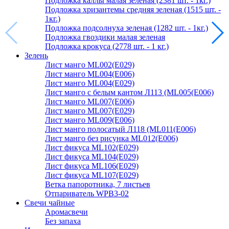
Подложка каллы малая зеленая (2381 шт. - 1кг.)
Подложка хризантемы средняя зеленая (1515 шт. -
1кг.)
Подложка подсолнуха зеленая (1282 шт. - 1кг.)
Подложка гвоздики малая зеленая
Подложка крокуса (2778 шт. - 1 кг.)
Зелень
Лист манго ML002(E029)
Лист манго ML004(E006)
Лист манго ML004(E029)
Лист манго с белым кантом Л113 (ML005(E006)
Лист манго ML007(E006)
Лист манго ML007(E029)
Лист манго ML009(E006)
Лист манго полосатый Л118 (ML011(E006)
Лист манго без рисунка ML012(E006)
Лист фикуса ML102(E029)
Лист фикуса ML104(E029)
Лист фикуса ML106(E029)
Лист фикуса ML107(E029)
Ветка папоротника, 7 листьев
Отпариватель WPB3-02
Свечи чайные
Аромасвечи
Без запаха