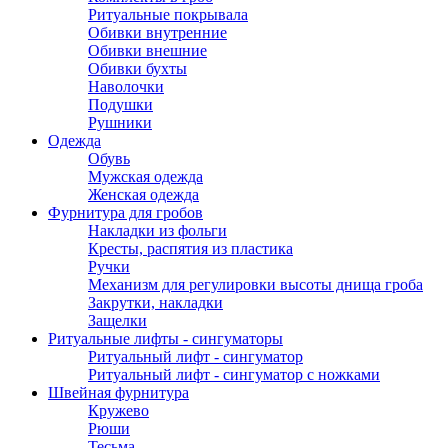
Ритуальные покрывала
Обивки внутренние
Обивки внешние
Обивки бухты
Наволочки
Подушки
Рушники
Одежда
Обувь
Мужская одежда
Женская одежда
Фурнитура для гробов
Накладки из фольги
Кресты, распятия из пластика
Ручки
Механизм для регулировки высоты днища гроба
Закрутки, накладки
Защелки
Ритуальные лифты - сингуматоры
Ритуальный лифт - сингуматор
Ритуальный лифт - сингуматор с ножками
Швейная фурнитура
Кружево
Рюши
Тесьма