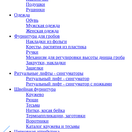
Подушки
Рушники
Одежда
Обувь
Мужская одежда
Женская одежда
Фурнитура для гробов
Накладки из фольги
Кресты, распятия из пластика
Ручки
Механизм для регулировки высоты днища гроба
Закрутки, накладки
Защелки
Ритуальные лифты - сингуматоры
Ритуальный лифт - сингуматор
Ритуальный лифт - сингуматор с ножками
Швейная фурнитура
Кружево
Рюши
Тесьма
Нитки, косая бейка
Термоаппликации, заготовки
Воротники
Каталог кружева и тесьмы
Церковная атрибутика