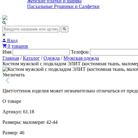
Женские платки и шарфы
Пасхальные Рушники и Салфетки
Вход
0 товаров
Имя
Телефон
Главная
/
Каталог
/
Одежда
/
Мужская одежда
Костюм мужской с подкладом ЭЛИТ (костюмная ткань, маломе
Увеличить
Цвет/оттенок изделия может незначительно отличаться от пред
О товаре
Артикул: 61.18
Размеры: маломерят 42-44
Размер:
46