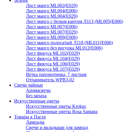
Зелень
Лист манго ML002(E029)
Лист манго ML004(E006)
Лист манго ML004(E029)
Лист манго с белым кантом Л113 (ML005(E006)
Лист манго ML007(E006)
Лист манго ML007(E029)
Лист манго ML009(E006)
Лист манго полосатый Л118 (ML011(E006)
Лист манго без рисунка ML012(E006)
Лист фикуса ML102(E029)
Лист фикуса ML104(E029)
Лист фикуса ML106(E029)
Лист фикуса ML107(E029)
Ветка папоротника, 7 листьев
Отпариватель WPB3-02
Свечи чайные
Аромасвечи
Без запаха
Искусственные цветы
Искусственные цветы Krokus
Искусственные цветы Rosa Santana
Товары к Пасхе
Лампады
Свечи и вкладыши для лампад