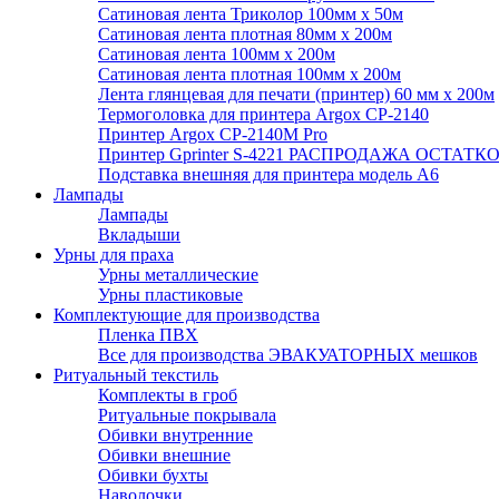
Сатиновая лента Триколор 100мм х 50м
Сатиновая лента плотная 80мм х 200м
Сатиновая лента 100мм х 200м
Сатиновая лента плотная 100мм х 200м
Лента глянцевая для печати (принтер) 60 мм х 200м
Термоголовка для принтера Argox CP-2140
Принтер Argox CP-2140M Pro
Принтер Gprinter S-4221 РАСПРОДАЖА ОСТАТК
Подставка внешняя для принтера модель А6
Лампады
Лампады
Вкладыши
Урны для праха
Урны металлические
Урны пластиковые
Комплектующие для производства
Пленка ПВХ
Все для производства ЭВАКУАТОРНЫХ мешков
Ритуальный текстиль
Комплекты в гроб
Ритуальные покрывала
Обивки внутренние
Обивки внешние
Обивки бухты
Наволочки