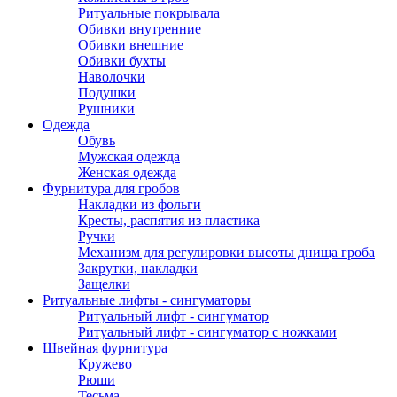
Ритуальные покрывала
Обивки внутренние
Обивки внешние
Обивки бухты
Наволочки
Подушки
Рушники
Одежда
Обувь
Мужская одежда
Женская одежда
Фурнитура для гробов
Накладки из фольги
Кресты, распятия из пластика
Ручки
Механизм для регулировки высоты днища гроба
Закрутки, накладки
Защелки
Ритуальные лифты - сингуматоры
Ритуальный лифт - сингуматор
Ритуальный лифт - сингуматор с ножками
Швейная фурнитура
Кружево
Рюши
Тесьма