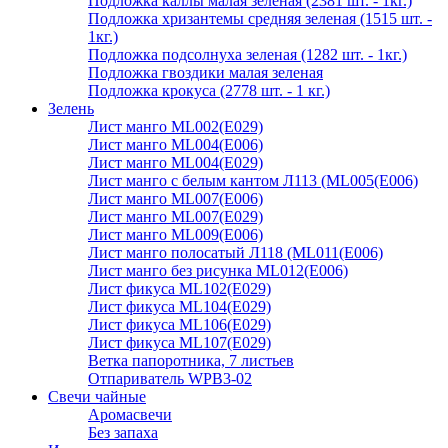
Подложка каллы малая зеленая (2381 шт. - 1кг.)
Подложка хризантемы средняя зеленая (1515 шт. -
1кг.)
Подложка подсолнуха зеленая (1282 шт. - 1кг.)
Подложка гвоздики малая зеленая
Подложка крокуса (2778 шт. - 1 кг.)
Зелень
Лист манго ML002(E029)
Лист манго ML004(E006)
Лист манго ML004(E029)
Лист манго с белым кантом Л113 (ML005(E006)
Лист манго ML007(E006)
Лист манго ML007(E029)
Лист манго ML009(E006)
Лист манго полосатый Л118 (ML011(E006)
Лист манго без рисунка ML012(E006)
Лист фикуса ML102(E029)
Лист фикуса ML104(E029)
Лист фикуса ML106(E029)
Лист фикуса ML107(E029)
Ветка папоротника, 7 листьев
Отпариватель WPB3-02
Свечи чайные
Аромасвечи
Без запаха