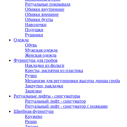
Ритуальные покрывала
Обивки внутренние
Обивки внешние
Обивки бухты
Наволочки
Подушки
Рушники
Одежда
Обувь
Мужская одежда
Женская одежда
Фурнитура для гробов
Накладки из фольги
Кресты, распятия из пластика
Ручки
Механизм для регулировки высоты днища гроба
Закрутки, накладки
Защелки
Ритуальные лифты - сингуматоры
Ритуальный лифт - сингуматор
Ритуальный лифт - сингуматор с ножками
Швейная фурнитура
Кружево
Рюши
Тесьма