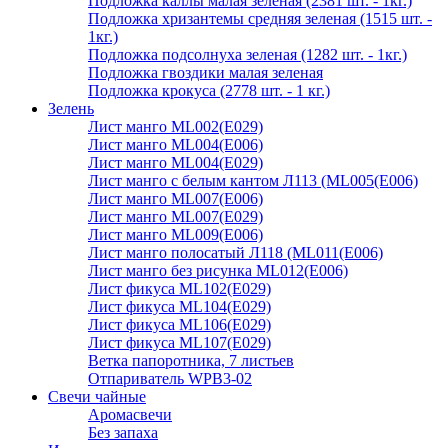
Подложка каллы малая зеленая (2381 шт. - 1кг.)
Подложка хризантемы средняя зеленая (1515 шт. -
1кг.)
Подложка подсолнуха зеленая (1282 шт. - 1кг.)
Подложка гвоздики малая зеленая
Подложка крокуса (2778 шт. - 1 кг.)
Зелень
Лист манго ML002(E029)
Лист манго ML004(E006)
Лист манго ML004(E029)
Лист манго с белым кантом Л113 (ML005(E006)
Лист манго ML007(E006)
Лист манго ML007(E029)
Лист манго ML009(E006)
Лист манго полосатый Л118 (ML011(E006)
Лист манго без рисунка ML012(E006)
Лист фикуса ML102(E029)
Лист фикуса ML104(E029)
Лист фикуса ML106(E029)
Лист фикуса ML107(E029)
Ветка папоротника, 7 листьев
Отпариватель WPB3-02
Свечи чайные
Аромасвечи
Без запаха