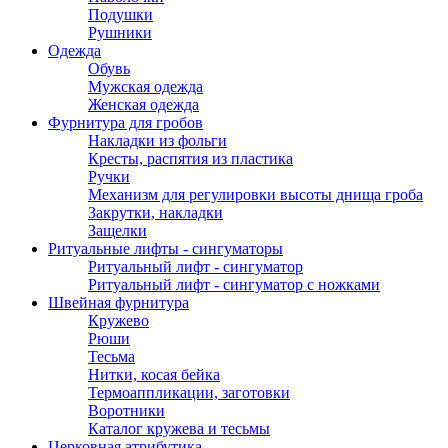
Подушки
Рушники
Одежда
Обувь
Мужская одежда
Женская одежда
Фурнитура для гробов
Накладки из фольги
Кресты, распятия из пластика
Ручки
Механизм для регулировки высоты днища гроба
Закрутки, накладки
Защелки
Ритуальные лифты - сингуматоры
Ритуальный лифт - сингуматор
Ритуальный лифт - сингуматор с ножками
Швейная фурнитура
Кружево
Рюши
Тесьма
Нитки, косая бейка
Термоаппликации, заготовки
Воротники
Каталог кружева и тесьмы
Церковная атрибутика