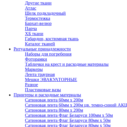
Другие ткани
Атлас
Шелк подкладочный
Термостежка
Бархат-велюр
Парча
ХБ ткани
Габардин, костюмная ткань
Каталог тканей
Ритуальные принадлежности
Наборы для погребения
Фоторамки
Таблички на крест и расходные материалы
Маркеры
Лента траурная
Мешки ЭВАКУАТОРНЫЕ
Разное
Пластиковые вазы
Принтеры и расходные материалы
Сатиновая лента 60мм х 200м
Сатиновая лента 60мм х 200м цв. темно-синий АК
Сатиновая лента 80мм х 200м
Сатиновая лента Флаг Беларуси 100мм х 50м
Сатиновая лента Флаг Беларуси 80мм х 50м
Сатиновая лента Флаг Беларуси 80мм х 50м