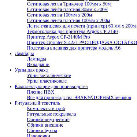
Сатиновая лента Триколор 100мм х 50м
Сатиновая лента плотная 80мм х 200м
Сатиновая лента 100мм х 200м
Сатиновая лента плотная 100мм х 200м
Лента глянцевая для печати (принтер) 60 мм х 200м
Термоголовка для принтера Argox CP-2140
Принтер Argox CP-2140M Pro
Принтер Gprinter S-4221 РАСПРОДАЖА ОСТАТК
Подставка внешняя для принтера модель А6
Лампады
Лампады
Вкладыши
Урны для праха
Урны металлические
Урны пластиковые
Комплектующие для производства
Пленка ПВХ
Все для производства ЭВАКУАТОРНЫХ мешков
Ритуальный текстиль
Комплекты в гроб
Ритуальные покрывала
Обивки внутренние
Обивки внешние
Обивки бухты
Наволочки