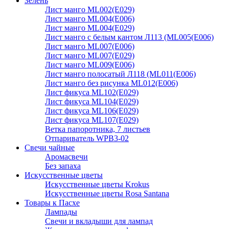
Зелень
Лист манго ML002(E029)
Лист манго ML004(E006)
Лист манго ML004(E029)
Лист манго с белым кантом Л113 (ML005(E006)
Лист манго ML007(E006)
Лист манго ML007(E029)
Лист манго ML009(E006)
Лист манго полосатый Л118 (ML011(E006)
Лист манго без рисунка ML012(E006)
Лист фикуса ML102(E029)
Лист фикуса ML104(E029)
Лист фикуса ML106(E029)
Лист фикуса ML107(E029)
Ветка папоротника, 7 листьев
Отпариватель WPB3-02
Свечи чайные
Аромасвечи
Без запаха
Искусственные цветы
Искусственные цветы Krokus
Искусственные цветы Rosa Santana
Товары к Пасхе
Лампады
Свечи и вкладыши для лампад