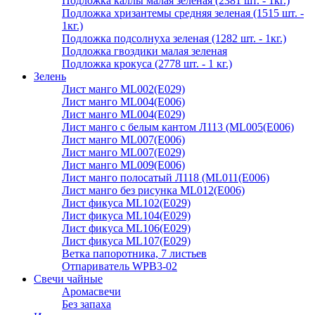
Подложка каллы малая зеленая (2381 шт. - 1кг.)
Подложка хризантемы средняя зеленая (1515 шт. -
1кг.)
Подложка подсолнуха зеленая (1282 шт. - 1кг.)
Подложка гвоздики малая зеленая
Подложка крокуса (2778 шт. - 1 кг.)
Зелень
Лист манго ML002(E029)
Лист манго ML004(E006)
Лист манго ML004(E029)
Лист манго с белым кантом Л113 (ML005(E006)
Лист манго ML007(E006)
Лист манго ML007(E029)
Лист манго ML009(E006)
Лист манго полосатый Л118 (ML011(E006)
Лист манго без рисунка ML012(E006)
Лист фикуса ML102(E029)
Лист фикуса ML104(E029)
Лист фикуса ML106(E029)
Лист фикуса ML107(E029)
Ветка папоротника, 7 листьев
Отпариватель WPB3-02
Свечи чайные
Аромасвечи
Без запаха