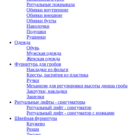
Ритуальные покрывала
Обивки внутренние
Обивки внешние
Обивки бухты
Наволочки
Подушки
Рушники
Одежда
Обувь
Мужская одежда
Женская одежда
Фурнитура для гробов
Накладки из фольги
Кресты, распятия из пластика
Ручки
Механизм для регулировки высоты днища гроба
Закрутки, накладки
Защелки
Ритуальные лифты - сингуматоры
Ритуальный лифт - сингуматор
Ритуальный лифт - сингуматор с ножками
Швейная фурнитура
Кружево
Рюши
Тесьма