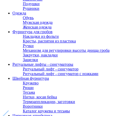
Подушки
Рушники
Одежда
Обувь
Мужская одежда
Женская одежда
Фурнитура для гробов
Накладки из фольги
Кресты, распятия из пластика
Ручки
Механизм для регулировки высоты днища гроба
Закрутки, накладки
Защелки
Ритуальные лифты - сингуматоры
Ритуальный лифт - сингуматор
Ритуальный лифт - сингуматор с ножками
Швейная фурнитура
Кружево
Рюши
Тесьма
Нитки, косая бейка
Термоаппликации, заготовки
Воротники
Каталог кружева и тесьмы
Церковная атрибутика