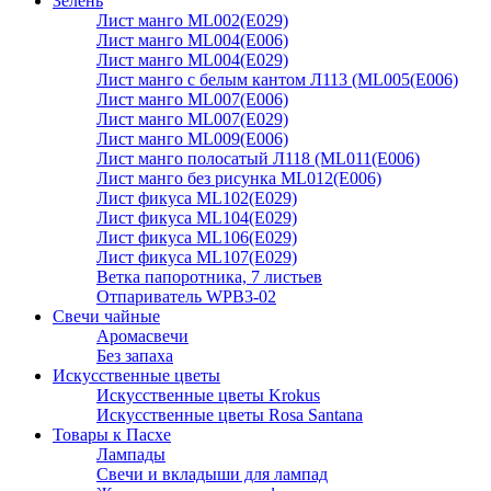
Зелень
Лист манго ML002(E029)
Лист манго ML004(E006)
Лист манго ML004(E029)
Лист манго с белым кантом Л113 (ML005(E006)
Лист манго ML007(E006)
Лист манго ML007(E029)
Лист манго ML009(E006)
Лист манго полосатый Л118 (ML011(E006)
Лист манго без рисунка ML012(E006)
Лист фикуса ML102(E029)
Лист фикуса ML104(E029)
Лист фикуса ML106(E029)
Лист фикуса ML107(E029)
Ветка папоротника, 7 листьев
Отпариватель WPB3-02
Свечи чайные
Аромасвечи
Без запаха
Искусственные цветы
Искусственные цветы Krokus
Искусственные цветы Rosa Santana
Товары к Пасхе
Лампады
Свечи и вкладыши для лампад