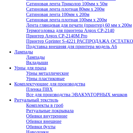
Сатиновая лента Триколор 100мм х 50м
Сатиновая лента плотная 80мм х 200м
Сатиновая лента 100мм х 200м
Сатиновая лента плотная 100мм х 200м
Лента глянцевая для печати (принтер) 60 мм х 200м
Термоголовка для принтера Argox CP-2140
Принтер Argox CP-2140M Pro
Принтер Gprinter S-4221 РАСПРОДАЖА ОСТАТК
Подставка внешняя для принтера модель А6
Лампады
Лампады
Вкладыши
Урны для праха
Урны металлические
Урны пластиковые
Комплектующие для производства
Пленка ПВХ
Все для производства ЭВАКУАТОРНЫХ мешков
Ритуальный текстиль
Комплекты в гроб
Ритуальные покрывала
Обивки внутренние
Обивки внешние
Обивки бухты
Наволочки