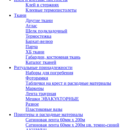
Клей в стержнях
Клеевые термопистолеты
Ткани
Другие ткани
Атлас
Шелк подкладочный
Термостежка
Бархат-велюр
Парча
ХБ ткани
Габардин, костюмная ткань
Каталог тканей
Ритуальные принадлежности
Наборы для погребения
Фоторамки
Таблички на крест и расходные материалы
Маркеры
Лента траурная
Мешки ЭВАКУАТОРНЫЕ
Разное
Пластиковые вазы
Принтеры и расходные материалы
Сатиновая лента 60мм х 200м
Сатиновая лента 60мм х 200м цв. темно-синий