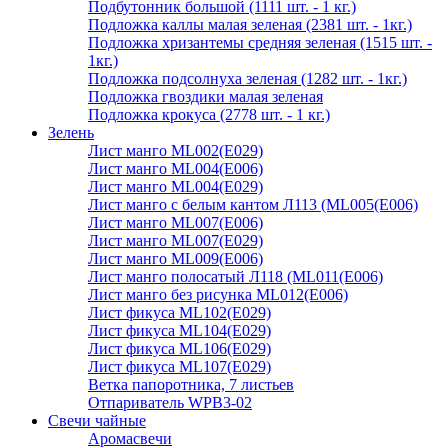
Подбутонник большой (1111 шт. - 1 кг.)
Подложка каллы малая зеленая (2381 шт. - 1кг.)
Подложка хризантемы средняя зеленая (1515 шт. -
1кг.)
Подложка подсолнуха зеленая (1282 шт. - 1кг.)
Подложка гвоздики малая зеленая
Подложка крокуса (2778 шт. - 1 кг.)
Зелень
Лист манго ML002(E029)
Лист манго ML004(E006)
Лист манго ML004(E029)
Лист манго с белым кантом Л113 (ML005(E006)
Лист манго ML007(E006)
Лист манго ML007(E029)
Лист манго ML009(E006)
Лист манго полосатый Л118 (ML011(E006)
Лист манго без рисунка ML012(E006)
Лист фикуса ML102(E029)
Лист фикуса ML104(E029)
Лист фикуса ML106(E029)
Лист фикуса ML107(E029)
Ветка папоротника, 7 листьев
Отпариватель WPB3-02
Свечи чайные
Аромасвечи