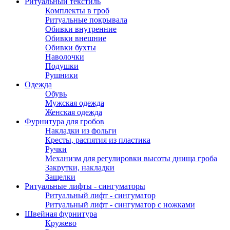
Ритуальный текстиль
Комплекты в гроб
Ритуальные покрывала
Обивки внутренние
Обивки внешние
Обивки бухты
Наволочки
Подушки
Рушники
Одежда
Обувь
Мужская одежда
Женская одежда
Фурнитура для гробов
Накладки из фольги
Кресты, распятия из пластика
Ручки
Механизм для регулировки высоты днища гроба
Закрутки, накладки
Защелки
Ритуальные лифты - сингуматоры
Ритуальный лифт - сингуматор
Ритуальный лифт - сингуматор с ножками
Швейная фурнитура
Кружево