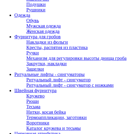
Подушки
Рушники
Одежда
Обувь
Мужская одежда
Женская одежда
Фурнитура для гробов
Накладки из фольги
Кресты, распятия из пластика
Ручки
Механизм для регулировки высоты днища гроба
Закрутки, накладки
Защелки
Ритуальные лифты - сингуматоры
Ритуальный лифт - сингуматор
Ритуальный лифт - сингуматор с ножками
Швейная фурнитура
Кружево
Рюши
Тесьма
Нитки, косая бейка
Термоаппликации, заготовки
Воротники
Каталог кружева и тесьмы
Церковная атрибутика