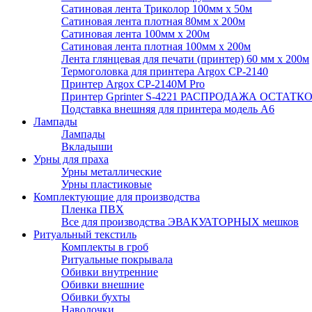
Сатиновая лента Триколор 100мм х 50м
Сатиновая лента плотная 80мм х 200м
Сатиновая лента 100мм х 200м
Сатиновая лента плотная 100мм х 200м
Лента глянцевая для печати (принтер) 60 мм х 200м
Термоголовка для принтера Argox CP-2140
Принтер Argox CP-2140M Pro
Принтер Gprinter S-4221 РАСПРОДАЖА ОСТАТК
Подставка внешняя для принтера модель А6
Лампады
Лампады
Вкладыши
Урны для праха
Урны металлические
Урны пластиковые
Комплектующие для производства
Пленка ПВХ
Все для производства ЭВАКУАТОРНЫХ мешков
Ритуальный текстиль
Комплекты в гроб
Ритуальные покрывала
Обивки внутренние
Обивки внешние
Обивки бухты
Наволочки