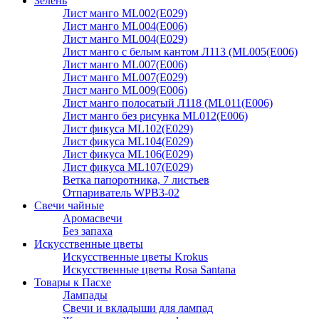
Зелень
Лист манго ML002(E029)
Лист манго ML004(E006)
Лист манго ML004(E029)
Лист манго с белым кантом Л113 (ML005(E006)
Лист манго ML007(E006)
Лист манго ML007(E029)
Лист манго ML009(E006)
Лист манго полосатый Л118 (ML011(E006)
Лист манго без рисунка ML012(E006)
Лист фикуса ML102(E029)
Лист фикуса ML104(E029)
Лист фикуса ML106(E029)
Лист фикуса ML107(E029)
Ветка папоротника, 7 листьев
Отпариватель WPB3-02
Свечи чайные
Аромасвечи
Без запаха
Искусственные цветы
Искусственные цветы Krokus
Искусственные цветы Rosa Santana
Товары к Пасхе
Лампады
Свечи и вкладыши для лампад